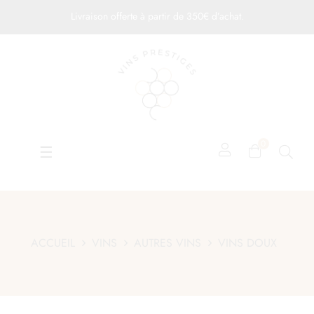
Livraison offerte à partir de 350€ d’achat.
0
Basculer
☰
la
navigation
ACCUEIL
VINS
AUTRES VINS
VINS DOUX